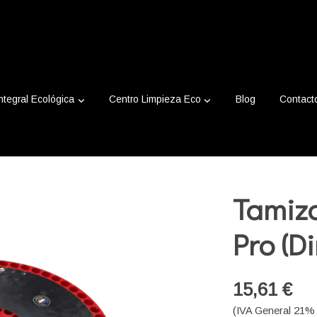
ntegral Ecológica
Centro Limpieza Eco
Blog
Contact
e Pro)
Tamiz
Pro (Di
15,61 €
(IVA General 21% 