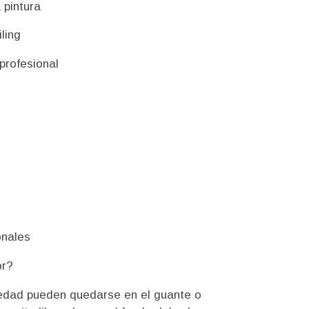
 pintura
ling
profesional
o
onales
or?
ciedad pueden quedarse en el guante o