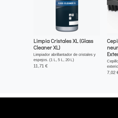
Limpia Cristales XL (Glass
Cepi
Cleaner XL)
neum
Exte
Limpiador abrillantador de cristales y
espejos. (1 L, 5 L, 20 L)
Cepill
11,71 €
exteri
7,02 