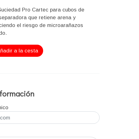
Suciedad Pro Cartec para cubos de
 separadora que retiene arena y
ciendo el riesgo de microarañazos
do.
ñadir a la cesta
información
nico