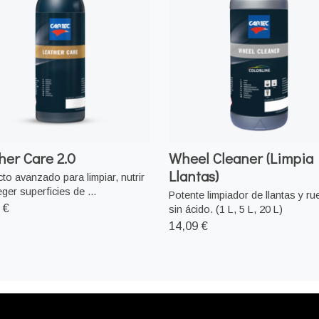
her Care 2.0
Wheel Cleaner (Limpia
Llantas)
to avanzado para limpiar, nutrir
eger superficies de ...
Potente limpiador de llantas y r
 €
sin ácido. (1 L, 5 L, 20 L)
14,09 €