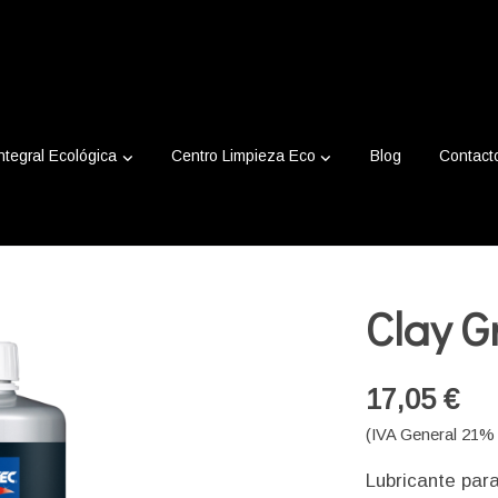
ntegral Ecológica
Centro Limpieza Eco
Blog
Contact
Clay G
17,05 €
(IVA General 21% 
Lubricante para