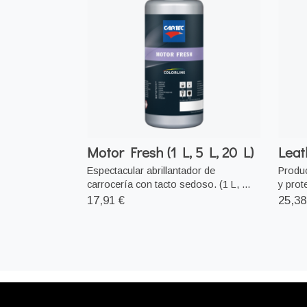
Motor Fresh (1 L, 5 L, 20 L)
Leat
Espectacular abrillantador de
Produc
carrocería con tacto sedoso. (1 L, ...
y prot
17,91 €
25,38