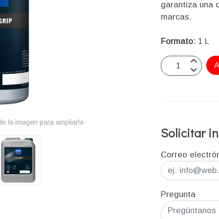
garantiza una 
marcas.
Formato:
1 L
A
e la imagen para ampliarla
Solicitar 
Correo electró
Pregunta